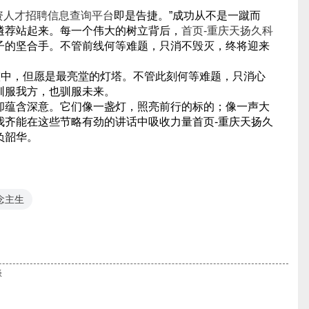
资人才招聘信息查询平台
即是告捷。”成功从不是一蹴而
遴荐站起来。每一个伟大的树立背后，
首页-重庆天扬久科
子的坚合手。不管前线何等难题，只消不毁灭，终将迎来
霾中，但愿是最亮堂的灯塔。不管此刻何等难题，只消心
驯服我方，也驯服未来。
却蕴含深意。它们像一盏灯，照亮前行的标的；像一声大
我齐能在这些节略有劲的讲话中吸收力量首页-重庆天扬久
负韶华。
念主生
谈