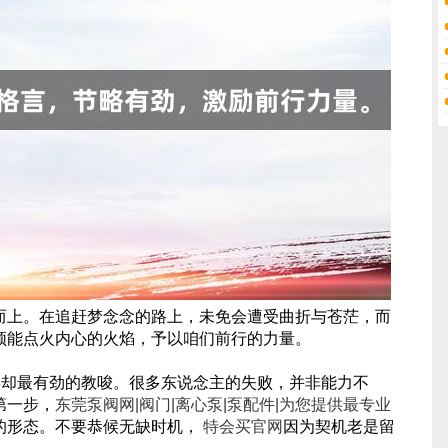
而上。在追赶梦念念的路上，未免会遭受曲折与苍茫，而
频能点火内心的火焰，予以咱们前行的力量。
实却最有劲的教唆。很多东说念主的失败，并非能力不
第一步，
东莞泵阀网|阀门|离心泵|泵配件|为您提供最专业
的形态。不要恭候无缺时机，
特会买官网
因为契机老是留