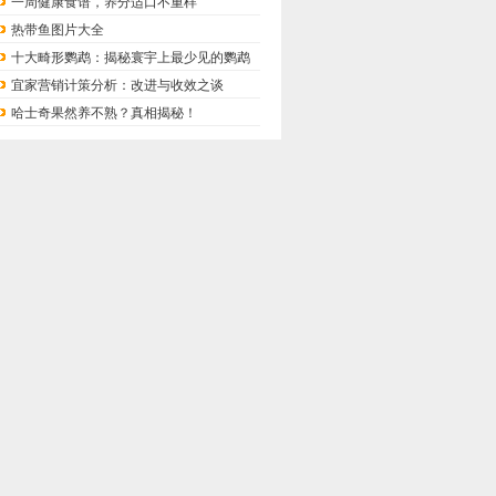
一周健康食谱，养分适口不重样
热带鱼图片大全
十大畸形鹦鹉：揭秘寰宇上最少见的鹦鹉
宜家营销计策分析：改进与收效之谈
哈士奇果然养不熟？真相揭秘！