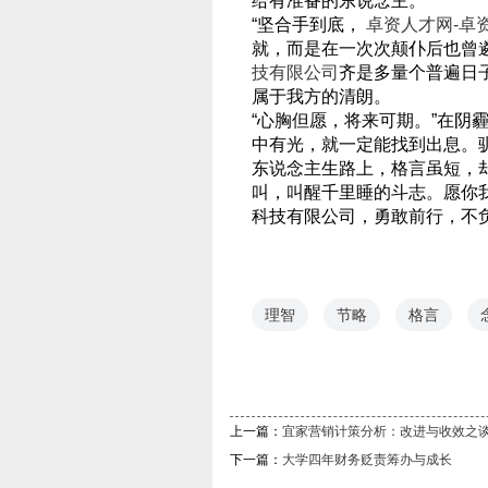
给有准备的东说念主。
“坚合手到底，
卓资人才网-卓
就，而是在一次次颠仆后也曾
技有限公司
齐是多量个普遍日
属于我方的清朗。
“心胸但愿，将来可期。”在阴
中有光，就一定能找到出息。
东说念主生路上，格言虽短，
叫，叫醒千里睡的斗志。愿你
科技有限公司，勇敢前行，不
理智
节略
格言
上一篇：
宜家营销计策分析：改进与收效之
下一篇：
大学四年财务贬责筹办与成长